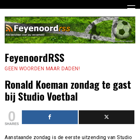
Ga
naar
de
inhoud
FeyenoordRSS
GEEN WOORDEN MAAR DADEN!
Ronald Koeman zondag te gast
bij Studio Voetbal
0
SHARES
Aanstaande zondag is de eerste uitzending van Studio