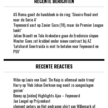
RECENTE BERICHTEN
AS Roma gooit de handdoek in de ring: ‘Givairo Read niet
naar de Serie A’
‘Feyenoord aast op Zavier Gozo (19), maar de Premier League
lonkt’
Julian Brandt en Tolu Arokodare gaan de Eredivisie slopen
Wouter Goes zet krabbel onder nieuw contract bij AZ
‘Lutsharel Geertruida is niet te betalen voor Feyenoord en
PSV’
RECENTE REACTIES
Wibo
op
Louis van Gaal: ‘De Kuip is allemaal oude troep’
Harry
op
‘Heb Johan Derksen nog nooit zo aangeslagen
gezien’
Benny
op
[video] Highlights Ajax – Feyenoord
Jan Langel
op
Prijzenkast
clement peters
op
Het gedragen shirt van Wålemark of