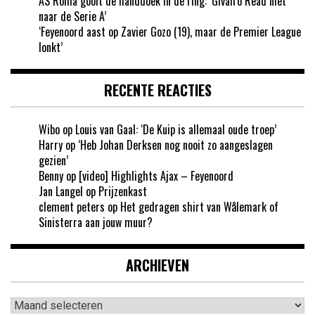
AS Roma gooit de handdoek in de ring: ‘Givairo Read niet
naar de Serie A’
‘Feyenoord aast op Zavier Gozo (19), maar de Premier League
lonkt’
RECENTE REACTIES
Wibo
op
Louis van Gaal: ‘De Kuip is allemaal oude troep’
Harry
op
‘Heb Johan Derksen nog nooit zo aangeslagen
gezien’
Benny
op
[video] Highlights Ajax – Feyenoord
Jan Langel
op
Prijzenkast
clement peters
op
Het gedragen shirt van Wålemark of
Sinisterra aan jouw muur?
ARCHIEVEN
Archieven