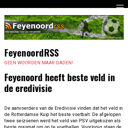
Ga
naar
de
inhoud
FeyenoordRSS
GEEN WOORDEN MAAR DADEN!
Feyenoord heeft beste veld in
de eredivisie
De aanvoerders van de Eredivisie vinden dat het veld in
de Rotterdamse Kuip het beste voetbalt. De afgelopen
twee seizoenen werd het veld van PSV uitgekozen als
beste grasmat om op te voetballen. Voorlopig staan de