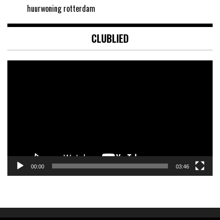
huurwoning rotterdam
CLUBLIED
Videospeler
00:00
03:46