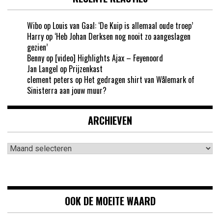
Wibo
op
Louis van Gaal: ‘De Kuip is allemaal oude troep’
Harry
op
‘Heb Johan Derksen nog nooit zo aangeslagen
gezien’
Benny
op
[video] Highlights Ajax – Feyenoord
Jan Langel
op
Prijzenkast
clement peters
op
Het gedragen shirt van Wålemark of
Sinisterra aan jouw muur?
ARCHIEVEN
Archieven
OOK DE MOEITE WAARD