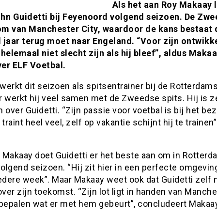
Als het aan Roy Makaay l
John Guidetti bij Feyenoord volgend seizoen. De Zwe
m van Manchester City, waardoor de kans bestaat d
 jaar terug moet naar Engeland. “Voor zijn ontwikk
helemaal niet slecht zijn als hij bleef”, aldus Maka
er ELF Voetbal.
erkt dit seizoen als spitsentrainer bij de Rotterdams
r werkt hij veel samen met de Zweedse spits. Hij is z
 over Guidetti. “Zijn passie voor voetbal is bij het be
 traint heel veel, zelf op vakantie schijnt hij te trainen
 Makaay doet Guidetti er het beste aan om in Rotterd
volgend seizoen. “Hij zit hier in een perfecte omgevin
edere week”. Maar Makaay weet ook dat Guidetti zelf n
over zijn toekomst. “Zijn lot ligt in handen van Manch
j bepalen wat er met hem gebeurt”, concludeert Makaa