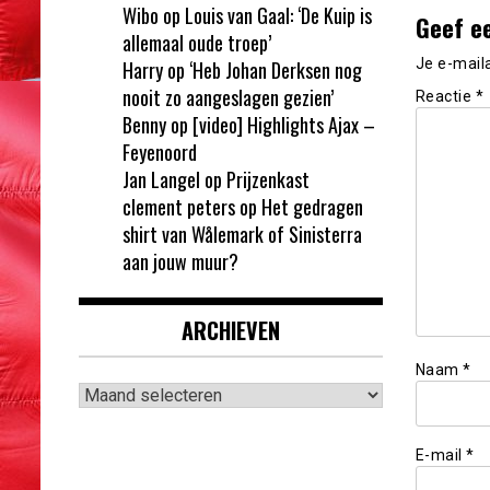
Wibo
op
Louis van Gaal: ‘De Kuip is
Geef e
allemaal oude troep’
Je e-mail
Harry
op
‘Heb Johan Derksen nog
nooit zo aangeslagen gezien’
Reactie
*
Benny
op
[video] Highlights Ajax –
Feyenoord
Jan Langel
op
Prijzenkast
clement peters
op
Het gedragen
shirt van Wålemark of Sinisterra
aan jouw muur?
ARCHIEVEN
Naam
*
Archieven
E-mail
*