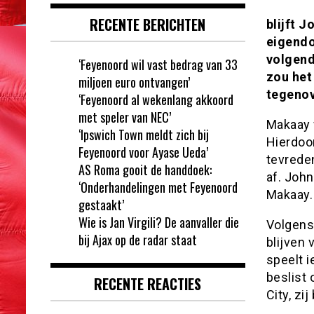
RECENTE BERICHTEN
blijft 
eigendo
volgend
‘Feyenoord wil vast bedrag van 33
zou het 
miljoen euro ontvangen’
tegenov
‘Feyenoord al wekenlang akkoord
met speler van NEC’
Makaay w
‘Ipswich Town meldt zich bij
Hierdoo
Feyenoord voor Ayase Ueda’
tevreden
AS Roma gooit de handdoek:
af. John
‘Onderhandelingen met Feyenoord
Makaay.
gestaakt’
Wie is Jan Virgili? De aanvaller die
Volgens
bij Ajax op de radar staat
blijven 
speelt i
beslist 
RECENTE REACTIES
City, zi