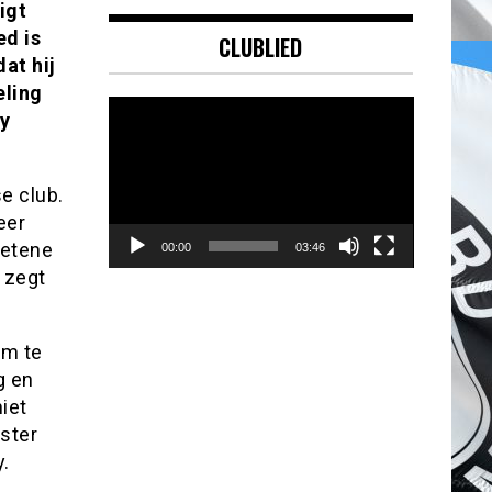
igt
ed is
CLUBLIED
at hij
eling
Videospeler
ay
e club.
eer
zetene
00:00
03:46
” zegt
am te
g en
iet
ester
y.