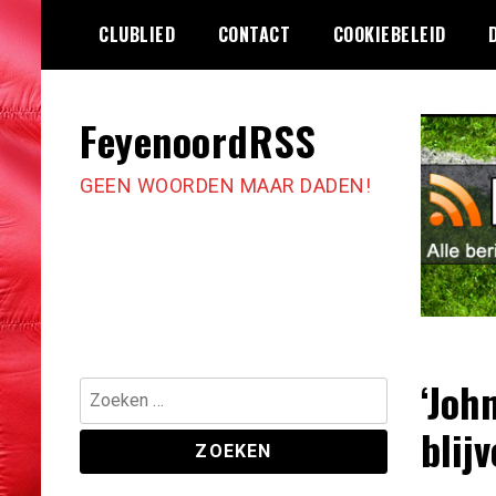
Ga
CLUBLIED
CONTACT
COOKIEBELEID
naar
de
inhoud
FeyenoordRSS
GEEN WOORDEN MAAR DADEN!
‘Joh
Zoeken
naar:
blijv