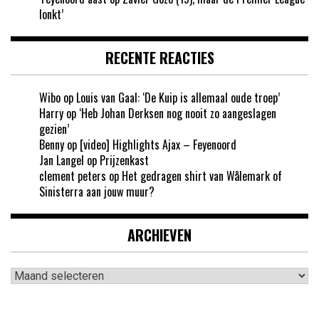
lonkt’
RECENTE REACTIES
Wibo
op
Louis van Gaal: ‘De Kuip is allemaal oude troep’
Harry
op
‘Heb Johan Derksen nog nooit zo aangeslagen
gezien’
Benny
op
[video] Highlights Ajax – Feyenoord
Jan Langel
op
Prijzenkast
clement peters
op
Het gedragen shirt van Wålemark of
Sinisterra aan jouw muur?
ARCHIEVEN
Archieven