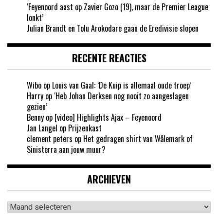
‘Feyenoord aast op Zavier Gozo (19), maar de Premier League
lonkt’
Julian Brandt en Tolu Arokodare gaan de Eredivisie slopen
RECENTE REACTIES
Wibo
op
Louis van Gaal: ‘De Kuip is allemaal oude troep’
Harry
op
‘Heb Johan Derksen nog nooit zo aangeslagen
gezien’
Benny
op
[video] Highlights Ajax – Feyenoord
Jan Langel
op
Prijzenkast
clement peters
op
Het gedragen shirt van Wålemark of
Sinisterra aan jouw muur?
ARCHIEVEN
Archieven