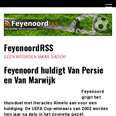
Ga
naar
de
inhoud
FeyenoordRSS
GEEN WOORDEN MAAR DADEN!
Feyenoord huldigt Van Persie
en Van Marwijk
Feyenoord
grijpt het
thuisduel met Heracles Almelo aan voor een
huldiging. De UEFA Cup-winnaars van 2002 worden
tien jaar na dato in het zonnetje gezet.