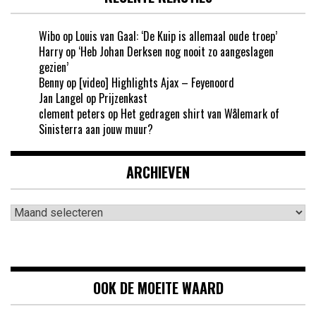
Wibo
op
Louis van Gaal: ‘De Kuip is allemaal oude troep’
Harry
op
‘Heb Johan Derksen nog nooit zo aangeslagen
gezien’
Benny
op
[video] Highlights Ajax – Feyenoord
Jan Langel
op
Prijzenkast
clement peters
op
Het gedragen shirt van Wålemark of
Sinisterra aan jouw muur?
ARCHIEVEN
Archieven
OOK DE MOEITE WAARD