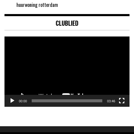
huurwoning rotterdam
CLUBLIED
Videospeler
00:00
03:46