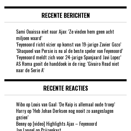
RECENTE BERICHTEN
Sami Ouaissa niet naar Ajax: ‘Ze vinden hem geen acht
miljoen waard’
‘Feyenoord richt vizier op komst van 19-jarige Zavier Gozo’
‘Shaqueel van Persie is nu al de beste speler van Feyenoord’
‘Feyenoord meldt zich voor 24-jarige Spanjaard Javi Lopez’
AS Roma gooit de handdoek in de ring: ‘Givairo Read niet
naar de Serie A’
RECENTE REACTIES
Wibo
op
Louis van Gaal: ‘De Kuip is allemaal oude troep’
Harry
op
‘Heb Johan Derksen nog nooit zo aangeslagen
gezien’
Benny
op
[video] Highlights Ajax – Feyenoord
Jan Langel
op
Prijzenkast