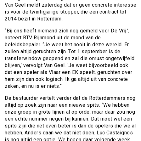
Van Geel meldt zaterdag dat er geen concrete interesse
is voor de twintigjarige stopper, die een contract tot
2014 bezit in Rotterdam.
“Bij ons heeft niemand zich nog gemeld voor De Vrij”,
noteert RTV Rijnmond uit de mond van de
beleidsbepaler. “Je weet het nooit in deze wereld. Er
zullen altijd geruchten zijn. Tot 1 september is de
transferwindow geopend en zal die onrust ongetwijfeld
blijven,’ vervolgt Van Geel. ‘Je weet bijvoorbeeld ook
dat een speler als Vlaar een EK speelt, geruchten over
hem zijn dan ook logisch. Ik ga altijd uit van concrete
zaken, en nu is er niets.”
De bestuurder vertelt verder dat de Rotterdammers nog
altijd op zoek zijn naar een nieuwe spits. “We hebben
onze groep in grote lijnen al op orde, maar daar zou nog
een echte nummer negen bij kunnen. Dat moet wel een
spits zijn die net even beter is dan de spelers die we al
hebben. Anders gaan we dat niet doen. Luc Castaignos
is nog altijd een optie. We hopen daar volgende week