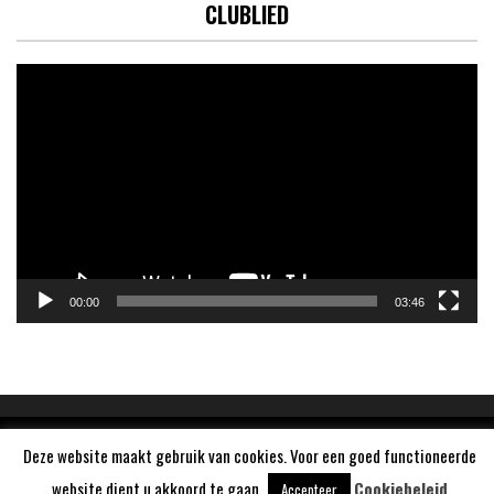
CLUBLIED
Videospeler
00:00
03:46
Aangedreven door
WordPress
Deze website maakt gebruik van cookies. Voor een goed functioneerde
website dient u akkoord te gaan.
Cookiebeleid
Accepteer