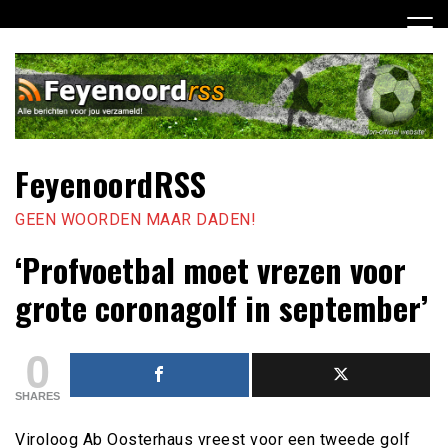
Ga
naar
de
inhoud
FeyenoordRSS
GEEN WOORDEN MAAR DADEN!
‘Profvoetbal moet vrezen voor
grote coronagolf in september’
0
SHARES
Viroloog Ab Oosterhaus vreest voor een tweede golf