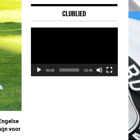
CLUBLIED
Videospeler
00:00
03:46
 Engelse
mijn voor