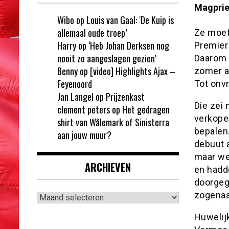
Magprie
Wibo
op
Louis van Gaal: ‘De Kuip is
allemaal oude troep’
Ze moet
Harry
op
‘Heb Johan Derksen nog
Premier
nooit zo aangeslagen gezien’
Daarom 
Benny
op
[video] Highlights Ajax –
zomer a
Feyenoord
Tot onv
Jan Langel
op
Prijzenkast
Die zei 
clement peters
op
Het gedragen
verkope
shirt van Wålemark of Sinisterra
bepalen.
aan jouw muur?
debuut a
maar we
ARCHIEVEN
en hadd
doorgeg
Archieven
zogenaa
Huwelij