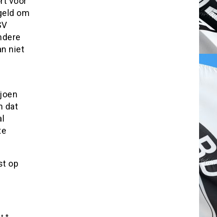
rt voor
 geld om
SV
andere
an niet
e
ljoen
n dat
al
te
st op
et
*