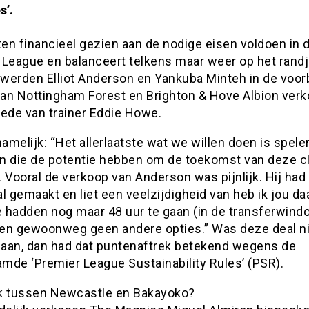
s’.
en financieel gezien aan de nodige eisen voldoen in 
 League en balanceert telkens maar weer op het randj
werden Elliot Anderson en Yankuba Minteh in de voor
an Nottingham Forest en Brighton & Hove Albion verk
rede van trainer Eddie Howe.
namelijk: “Het allerlaatste wat we willen doen is spele
n die de potentie hebben om de toekomst van deze cl
 Vooral de verkoop van Anderson was pijnlijk. Hij had 
l gemaakt en liet een veelzijdigheid van heb ik jou daa
 hadden nog maar 48 uur te gaan (in de transferwindo
en gewoonweg geen andere opties.” Was deze deal ni
aan, dan had dat puntenaftrek betekend wegens de
mde ‘Premier League Sustainability Rules’ (PSR).
k tussen Newcastle en Bakayoko?