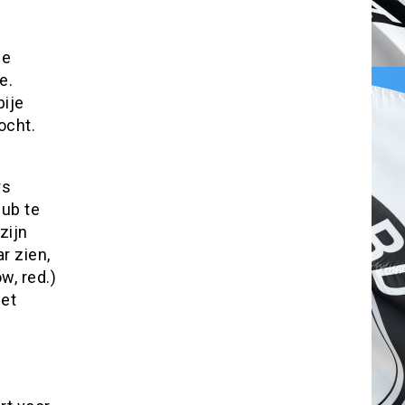
de
e.
bije
ocht.
rs
ub te
zijn
r zien,
w, red.)
et