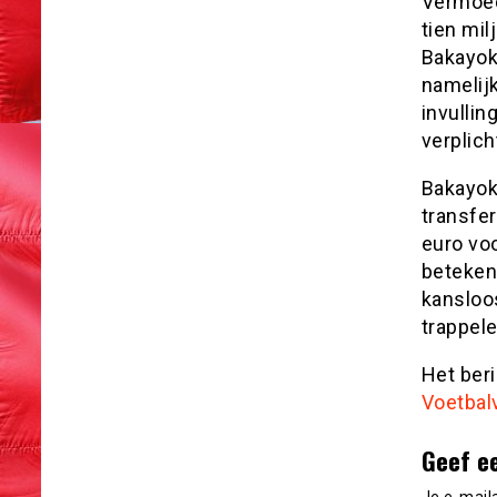
Vermoed
tien mil
Bakayok
namelijk
invullin
verplich
Bakayok
transfer
euro voo
beteken
kansloos
trappele
Het ber
Voetbal
Geef e
Je e-mail