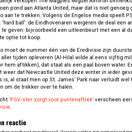
elijk verkopen The Magpies Miguel Almiron binnenko
joen pond aan Atlanta United, maar dat is niet genoeg
o aan te trekken. Volgens de Engelse media speelt P
 ‘hard ball’: de Eindhovenaren weigeren de deal een 
g te geven: bijvoorbeeld een uitleenbeurt met een al d
te optie tot koop.
o moet de nummer één van de Eredivisie zijn duurst
 aller tijden opleveren (Al-Hilal wilde al eens vijftig mi
r hem aftikken), dat staat als een paal boven water. E
t weer dat Newcastle United deze winter in ieder gev
 is, al staat men op St. James’ Park naar verluidt wel 
n om de trekker over te halen.
icht
‘PSV-ster zorgt voor puntenaftrek’
verscheen eer
visie
.
en reactie
adres wordt niet gepubliceerd.
Vereiste velden zijn gemarkeerd m