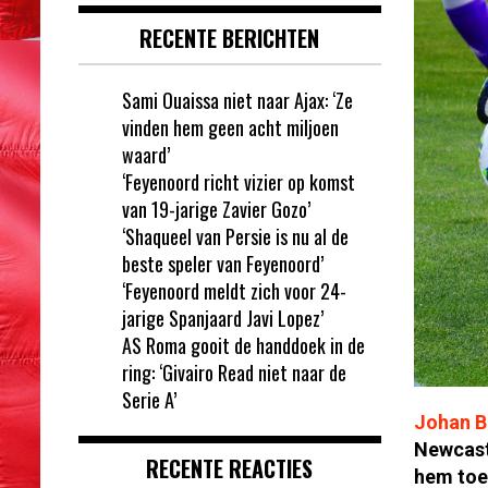
RECENTE BERICHTEN
Sami Ouaissa niet naar Ajax: ‘Ze
vinden hem geen acht miljoen
waard’
‘Feyenoord richt vizier op komst
van 19-jarige Zavier Gozo’
‘Shaqueel van Persie is nu al de
beste speler van Feyenoord’
‘Feyenoord meldt zich voor 24-
jarige Spanjaard Javi Lopez’
AS Roma gooit de handdoek in de
ring: ‘Givairo Read niet naar de
Serie A’
Johan 
Newcastl
RECENTE REACTIES
hem toe 