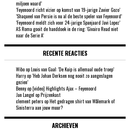
miljoen waard’
‘Feyenoord richt vizier op komst van 19-jarige Zavier Gozo’
‘Shaqueel van Persie is nu al de beste speler van Feyenoord’
‘Feyenoord meldt zich voor 24-jarige Spanjaard Javi Lopez’
AS Roma gooit de handdoek in de ring: ‘Givairo Read niet
naar de Serie A’
RECENTE REACTIES
Wibo
op
Louis van Gaal: ‘De Kuip is allemaal oude troep’
Harry
op
‘Heb Johan Derksen nog nooit zo aangeslagen
gezien’
Benny
op
[video] Highlights Ajax – Feyenoord
Jan Langel
op
Prijzenkast
clement peters
op
Het gedragen shirt van Wålemark of
Sinisterra aan jouw muur?
ARCHIEVEN