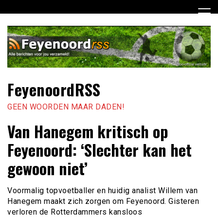
Ga
naar
de
inhoud
FeyenoordRSS
GEEN WOORDEN MAAR DADEN!
Van Hanegem kritisch op
Feyenoord: ‘Slechter kan het
gewoon niet’
Voormalig topvoetballer en huidig analist Willem van
Hanegem maakt zich zorgen om Feyenoord. Gisteren
verloren de Rotterdammers kansloos