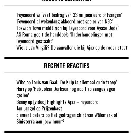
‘Feyenoord wil vast bedrag van 33 miljoen euro ontvangen’
‘Feyenoord al wekenlang akkoord met speler van NEC’
‘Ipswich Town meldt zich bij Feyenoord voor Ayase Ueda’
AS Roma gooit de handdoek: ‘Onderhandelingen met
Feyenoord gestaakt’
Wie is Jan Virgili? De aanvaller die bij Ajax op de radar staat
RECENTE REACTIES
Wibo
op
Louis van Gaal: ‘De Kuip is allemaal oude troep’
Harry
op
‘Heb Johan Derksen nog nooit zo aangeslagen
gezien’
Benny
op
[video] Highlights Ajax – Feyenoord
Jan Langel
op
Prijzenkast
clement peters
op
Het gedragen shirt van Wålemark of
Sinisterra aan jouw muur?