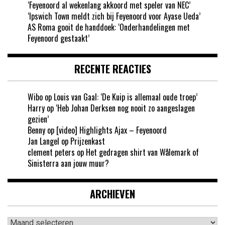
‘Feyenoord al wekenlang akkoord met speler van NEC’
‘Ipswich Town meldt zich bij Feyenoord voor Ayase Ueda’
AS Roma gooit de handdoek: ‘Onderhandelingen met
Feyenoord gestaakt’
RECENTE REACTIES
Wibo
op
Louis van Gaal: ‘De Kuip is allemaal oude troep’
Harry
op
‘Heb Johan Derksen nog nooit zo aangeslagen
gezien’
Benny
op
[video] Highlights Ajax – Feyenoord
Jan Langel
op
Prijzenkast
clement peters
op
Het gedragen shirt van Wålemark of
Sinisterra aan jouw muur?
ARCHIEVEN
Archieven