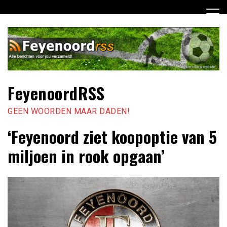
Ga
naar
de
inhoud
FeyenoordRSS
GEEN WOORDEN MAAR DADEN!
‘Feyenoord ziet koopoptie van 5
miljoen in rook opgaan’