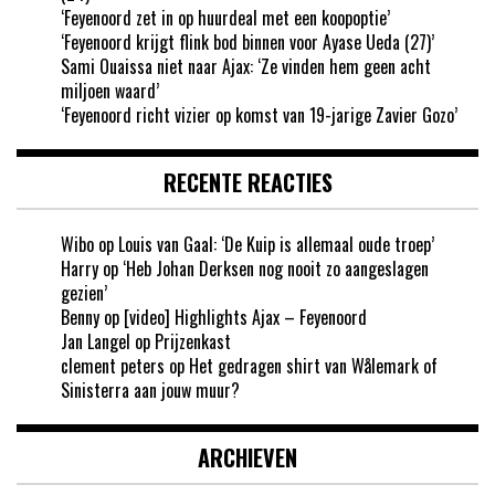
‘Feyenoord zet in op huurdeal met een koopoptie’
‘Feyenoord krijgt flink bod binnen voor Ayase Ueda (27)’
Sami Ouaissa niet naar Ajax: ‘Ze vinden hem geen acht
miljoen waard’
‘Feyenoord richt vizier op komst van 19-jarige Zavier Gozo’
RECENTE REACTIES
Wibo
op
Louis van Gaal: ‘De Kuip is allemaal oude troep’
Harry
op
‘Heb Johan Derksen nog nooit zo aangeslagen
gezien’
Benny
op
[video] Highlights Ajax – Feyenoord
Jan Langel
op
Prijzenkast
clement peters
op
Het gedragen shirt van Wålemark of
Sinisterra aan jouw muur?
ARCHIEVEN