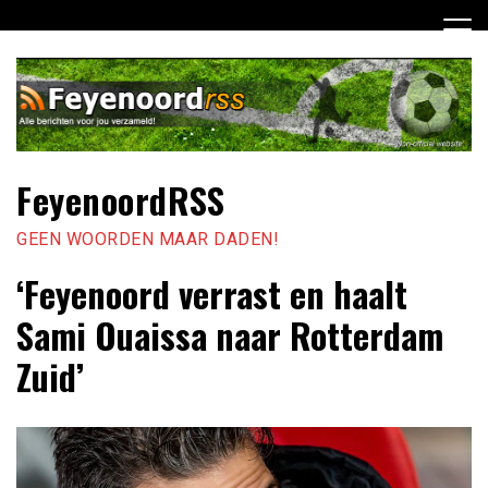
Ga
naar
de
inhoud
FeyenoordRSS
GEEN WOORDEN MAAR DADEN!
‘Feyenoord verrast en haalt
Sami Ouaissa naar Rotterdam
Zuid’