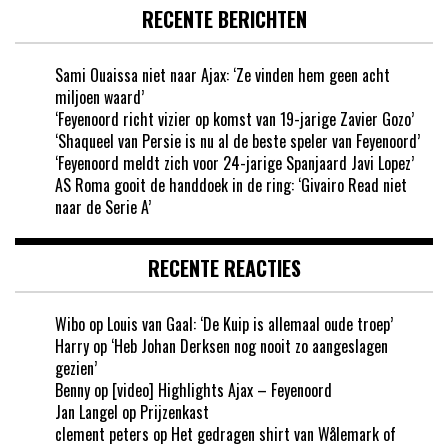
RECENTE BERICHTEN
Sami Ouaissa niet naar Ajax: ‘Ze vinden hem geen acht
miljoen waard’
‘Feyenoord richt vizier op komst van 19-jarige Zavier Gozo’
‘Shaqueel van Persie is nu al de beste speler van Feyenoord’
‘Feyenoord meldt zich voor 24-jarige Spanjaard Javi Lopez’
AS Roma gooit de handdoek in de ring: ‘Givairo Read niet
naar de Serie A’
RECENTE REACTIES
Wibo
op
Louis van Gaal: ‘De Kuip is allemaal oude troep’
Harry
op
‘Heb Johan Derksen nog nooit zo aangeslagen
gezien’
Benny
op
[video] Highlights Ajax – Feyenoord
Jan Langel
op
Prijzenkast
clement peters
op
Het gedragen shirt van Wålemark of