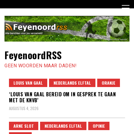
Ga
naar
de
inhoud
FeyenoordRSS
GEEN WOORDEN MAAR DADEN!
LOUIS VAN GAAL
NEDERLANDS ELFTAL
ORANJE
‘LOUIS VAN GAAL BEREID OM IN GESPREK TE GAAN
MET DE KNVB’
AUGUSTUS 4, 2026
ARNE SLOT
NEDERLANDS ELFTAL
OPINIE