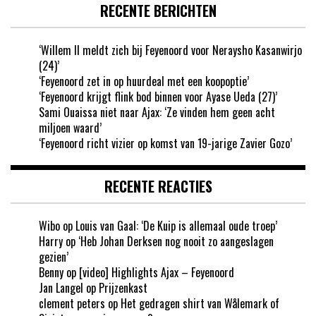
RECENTE BERICHTEN
‘Willem II meldt zich bij Feyenoord voor Neraysho Kasanwirjo
(24)’
‘Feyenoord zet in op huurdeal met een koopoptie’
‘Feyenoord krijgt flink bod binnen voor Ayase Ueda (27)’
Sami Ouaissa niet naar Ajax: ‘Ze vinden hem geen acht
miljoen waard’
‘Feyenoord richt vizier op komst van 19-jarige Zavier Gozo’
RECENTE REACTIES
Wibo
op
Louis van Gaal: ‘De Kuip is allemaal oude troep’
Harry
op
‘Heb Johan Derksen nog nooit zo aangeslagen
gezien’
Benny
op
[video] Highlights Ajax – Feyenoord
Jan Langel
op
Prijzenkast
clement peters
op
Het gedragen shirt van Wålemark of