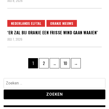
JULI 8, 2026
NEDERLANDS ELFTAL
ORANJE NIEUWS
‘ER ZAL BIJ ORANJE EEN FRISSE WIND GAAN WAAIEN’
JULI 7, 2026
Berichten
Pagina
Pagina
Pagina
1
2
…
10
→
paginering
Zoeken
naar: