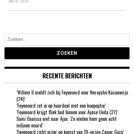
MEI 14, 2024
Zoeken
naar:
RECENTE BERICHTEN
‘Willem II meldt zich bij Feyenoord voor Neraysho Kasanwirjo
(24)’
‘Feyenoord zet in op huurdeal met een koopoptie’
‘Feyenoord krijgt flink bod binnen voor Ayase Ueda (27)’
Sami Ouaissa niet naar Ajax: ‘Ze vinden hem geen acht
miljoen waard’
‘Feyenoord richt vizier op komst van 19-jarige Zavier Gozo’