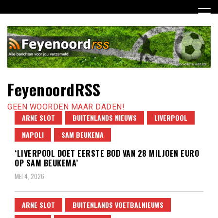
Ga
naar
de
inhoud
FeyenoordRSS
GEEN WOORDEN MAAR DADEN!
ARNE SLOT
BUITENLANDS NIEUWS
LIVERPOOL
NAPOLI
SAM BEUKEMA
‘LIVERPOOL DOET EERSTE BOD VAN 28 MILJOEN EURO
OP SAM BEUKEMA’
MEI 4, 2026
ARNE SLOT
BUITENLANDS VOETBALNIEUWS