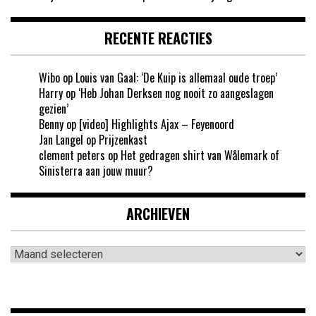
RECENTE REACTIES
Wibo
op
Louis van Gaal: ‘De Kuip is allemaal oude troep’
Harry
op
‘Heb Johan Derksen nog nooit zo aangeslagen
gezien’
Benny
op
[video] Highlights Ajax – Feyenoord
Jan Langel
op
Prijzenkast
clement peters
op
Het gedragen shirt van Wålemark of
Sinisterra aan jouw muur?
ARCHIEVEN
Archieven